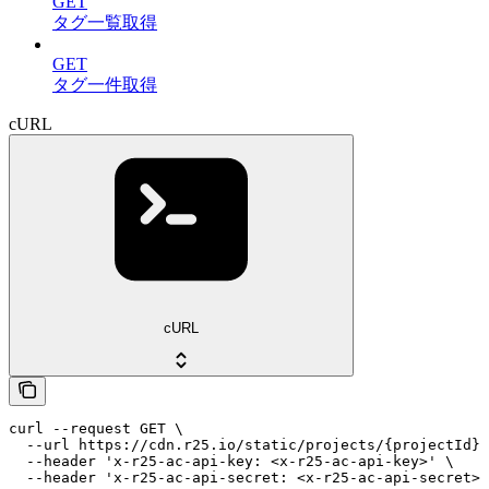
GET
タグ一覧取得
GET
タグ一件取得
cURL
cURL
curl --request GET \

  --url https://cdn.r25.io/static/projects/{projectId}/
  --header 'x-r25-ac-api-key: <x-r25-ac-api-key>' \

  --header 'x-r25-ac-api-secret: <x-r25-ac-api-secret>'