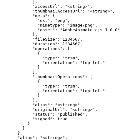
            ],

            "accessUrl": "<string>",

            "thumbnailAccessUrl": "<string>",

            "meta": {

              "ext": "png",

              "mimetype": "image/png",

              "asset": "AdobeAnimate_cjs_1_0_0"

            },

            "fileSize": 1234567,

            "duration": 1234567,

            "operations": [

              {

                "type": "trim",

                "orientation": "top-left"

              }

            ],

            "thumbnailOperations": [

              {

                "type": "trim",

                "orientation": "top-left"

              }

            ],

            "alias": "<string>",

            "originalUrl": "<string>",

            "status": "published",

            "signed": true

          }

        }

      },

      "alias": "<string>",
