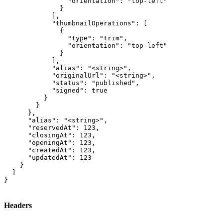
                "orientation": "top-left"

              }

            ],

            "thumbnailOperations": [

              {

                "type": "trim",

                "orientation": "top-left"

              }

            ],

            "alias": "<string>",

            "originalUrl": "<string>",

            "status": "published",

            "signed": true

          }

        }

      },

      "alias": "<string>",

      "reservedAt": 123,

      "closingAt": 123,

      "openingAt": 123,

      "createdAt": 123,

      "updatedAt": 123

    }

  ]

}
Headers