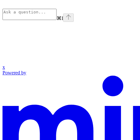
⌘
I
x
Powered by