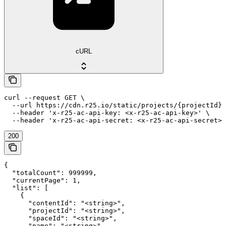
cURL
curl --request GET \

  --url https://cdn.r25.io/static/projects/{projectId}/
  --header 'x-r25-ac-api-key: <x-r25-ac-api-key>' \

  --header 'x-r25-ac-api-secret: <x-r25-ac-api-secret>'
200
{

  "totalCount": 999999,

  "currentPage": 1,

  "list": [

    {

      "contentId": "<string>",

      "projectId": "<string>",

      "spaceId": "<string>",

      "name": "<string>",
