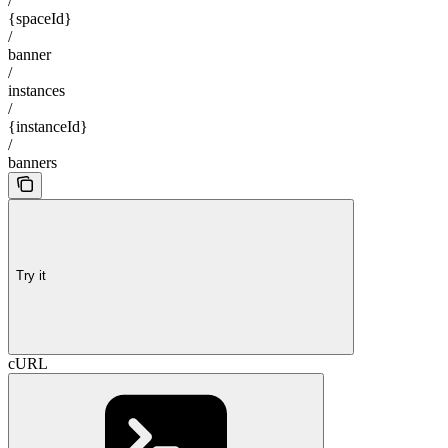
/
{spaceId}
/
banner
/
instances
/
{instanceId}
/
banners
Try it
cURL