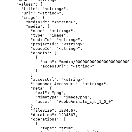
      "values": {

        "title": "<string>",

        "url": "<string>",

        "image": {

          "mediaId": "<string>",

          "media": {

            "name": "<string>",

            "type": "image",

            "mediaId": "<string>",

            "projectId": "<string>",

            "spaceId": "<string>",

            "assets": [

              {

                "path": "media/00000000000000000000000.
                "accessUrl": "<string>"

              }

            ],

            "accessUrl": "<string>",

            "thumbnailAccessUrl": "<string>",

            "meta": {

              "ext": "png",

              "mimetype": "image/png",

              "asset": "AdobeAnimate_cjs_1_0_0"

            },

            "fileSize": 1234567,

            "duration": 1234567,

            "operations": [

              {

                "type": "trim",
