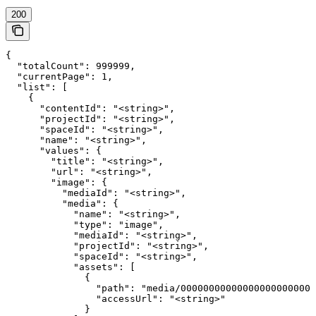
200
{

  "totalCount": 999999,

  "currentPage": 1,

  "list": [

    {

      "contentId": "<string>",

      "projectId": "<string>",

      "spaceId": "<string>",

      "name": "<string>",

      "values": {

        "title": "<string>",

        "url": "<string>",

        "image": {

          "mediaId": "<string>",

          "media": {

            "name": "<string>",

            "type": "image",

            "mediaId": "<string>",

            "projectId": "<string>",

            "spaceId": "<string>",

            "assets": [

              {

                "path": "media/00000000000000000000000.
                "accessUrl": "<string>"

              }
